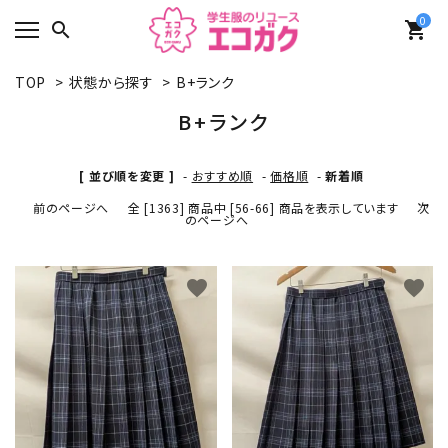
0
search
shopping_cart
TOP
>
状態から探す
>
B+ランク
B+ランク
[ 並び順を変更 ]
-
おすすめ順
-
価格順
-
新着順
前のページへ
全 [1363] 商品中 [56-66] 商品を表示しています
次
のページへ
favorite
favorite