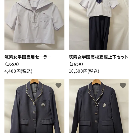
筑紫女学園夏用セーラー
筑紫女学園高校夏服上下セット
（165A）
（165A）
close
4,400円(税込)
16,500円(税込)
favorite
favorite
キーワード
カテゴリー