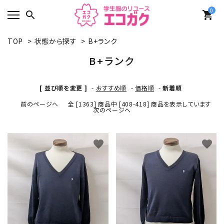
0
search
shopping_cart
TOP
>
状態から探す
>
B+ランク
B+ランク
[ 並び順を変更 ]
-
おすすめ順
-
価格順
-
新着順
前のページへ
全 [1363] 商品中 [408-418] 商品を表示しています
次のページへ
favorite
favorite