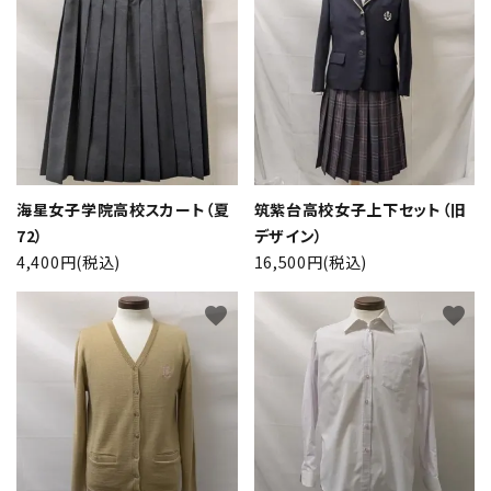
海星女子学院高校スカート（夏
筑紫台高校女子上下セット（旧
72）
デザイン）
4,400円(税込)
16,500円(税込)
close
favorite
favorite
キーワード
カテゴリー