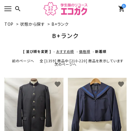
0
search
shopping_cart
TOP
>
状態から探す
>
B+ランク
B+ランク
[ 並び順を変更 ]
-
おすすめ順
-
価格順
-
新着順
前のページへ
全 [1359] 商品中 [210-220] 商品を表示しています
次のページへ
favorite
favorite