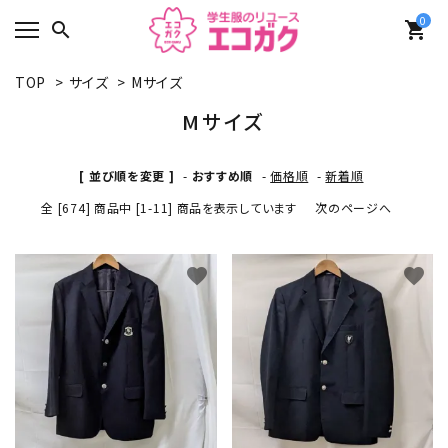
0
search
shopping_cart
TOP
>
サイズ
>
Mサイズ
Mサイズ
[ 並び順を変更 ]
-
おすすめ順
-
価格順
-
新着順
全 [674] 商品中 [1-11] 商品を表示しています
次のページへ
favorite
favorite