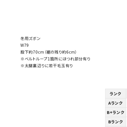
冬用ズボン
W79
股下約70cm（裾の残り約6cm）
※ベルトループ1箇所にほつれ部分有り
※太腿裏辺りに若干毛玉有り
ランク
Aランク
B+ランク
Bランク