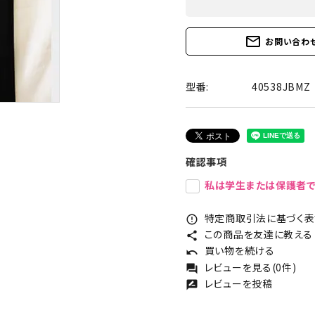
mail_outline
お問い合わ
型番:
40538JBMZ
確認事項
私は学生または保護者で
特定商取引法に基づく表記
error_outline
この商品を友達に教える
share
買い物を続ける
undo
レビューを見る(0件)
forum
レビューを投稿
rate_review