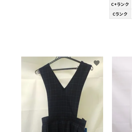
C+ランク
Cランク
favorite