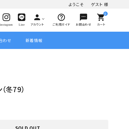
ようこそ
ゲスト
様
0
person
help_outline
sms
shopping_cart
アカウント
ご利用ガイド
お問合わせ
カート
instagram
Line
合わせ
新着情報
（冬79）
SOLD OUT