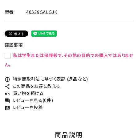
型番:
40539GALGJK
確認事項
私は学生または保護者で、その他の目的での購入ではありませ
ん。
特定商取引法に基づく表記 (返品など)
error_outline
この商品を友達に教える
share
買い物を続ける
undo
レビューを見る(0件)
forum
レビューを投稿
rate_review
商品説明