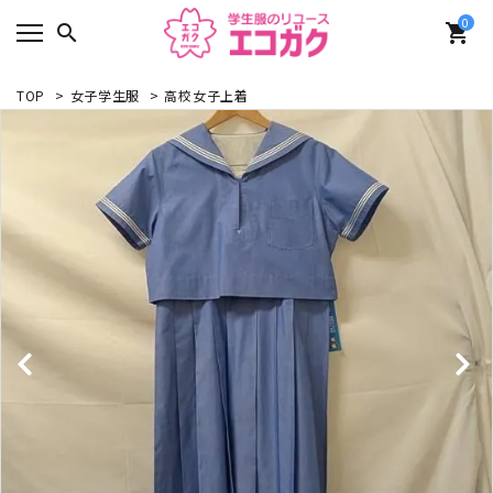
0
search
shopping_cart
TOP
>
女子学生服
>
高校女子上着