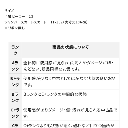
サイズ
半袖セーラー 13
ジャンバースカートスカート 11-102（実寸丈106㎝）
※リボン無し
ラン
商品の状態について
ク
Aラ
全体的に使用感が見られず、汚れやダメージがほと
ンク
んどない、新品同様なお品です。
B+ラ
使用感が少なく中古としてはかなり状態の良いお品
ンク
です。
Bラ
BランクとC+ランクの中間的な状態
ンク
C+ラ
使用感がありダメージ・傷・汚れが見られる中古品で
ンク
す。
Cラ
C+ランクよりも状態が悪く、破れなど目立つ箇所が