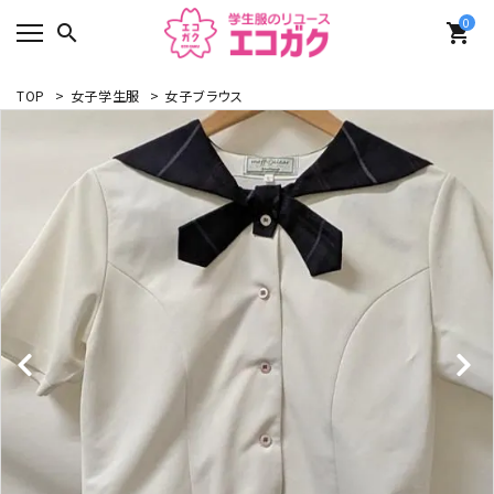
0
search
shopping_cart
TOP
>
女子学生服
>
女子ブラウス