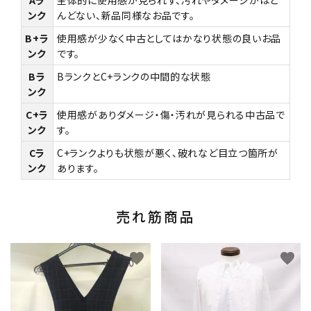
Aラ
全体的に使用感が見られず、汚れやダメージがほと
ンク
んどない、新品同様なお品です。
B+ラ
使用感が少なく中古としてはかなり状態の良いお品
ンク
です。
Bラ
BランクとC+ランクの中間的な状態
ンク
C+ラ
使用感がありダメージ・傷・汚れが見られる中古品で
ンク
す。
Cラ
C+ランクよりも状態が悪く、破れなど目立つ箇所が
ンク
あります。
売れ筋商品
favorite
favorite