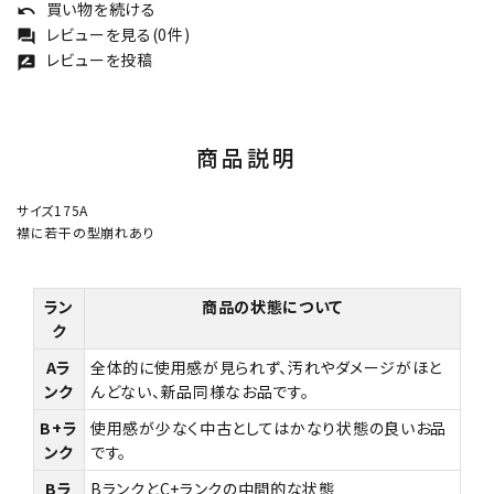
買い物を続ける
undo
レビューを見る(0件)
forum
レビューを投稿
rate_review
商品説明
サイズ175A
襟に若干の型崩れあり
ラン
商品の状態について
ク
Aラ
全体的に使用感が見られず、汚れやダメージがほと
ンク
んどない、新品同様なお品です。
B+ラ
使用感が少なく中古としてはかなり状態の良いお品
ンク
です。
Bラ
BランクとC+ランクの中間的な状態