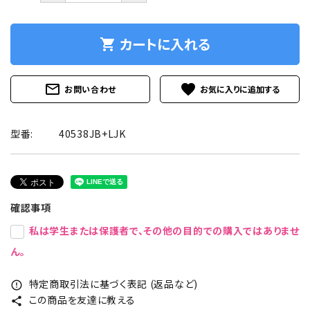
カートに入れる
shopping_cart
mail_outline
favorite
お問い合わせ
型番:
40538JB+LJK
確認事項
私は学生または保護者で、その他の目的での購入ではありませ
ん。
特定商取引法に基づく表記 (返品など)
error_outline
この商品を友達に教える
share