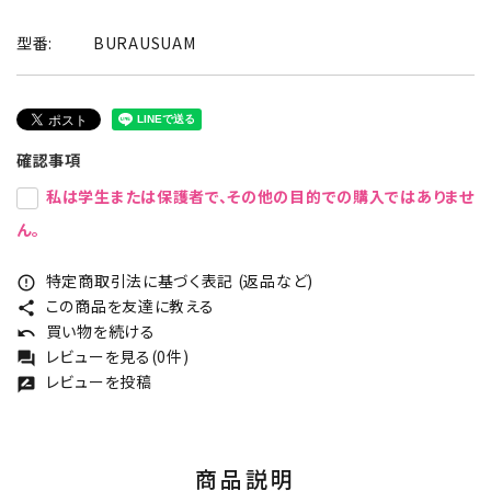
型番:
BURAUSUAM
確認事項
私は学生または保護者で、その他の目的での購入ではありませ
ん。
特定商取引法に基づく表記 (返品など)
error_outline
この商品を友達に教える
share
買い物を続ける
undo
レビューを見る(0件)
forum
レビューを投稿
rate_review
商品説明