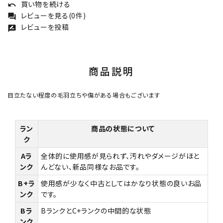
買い物を続ける
undo
レビューを見る(0件)
forum
レビューを投稿
rate_review
商品説明
目立たない程度の毛羽立ちや傷がある場合もございます
ラン
商品の状態について
ク
Aラ
全体的に使用感が見られず、汚れやダメージがほと
ンク
んどない、新品同様なお品です。
B+ラ
使用感が少なく中古としてはかなり状態の良いお品
ンク
です。
Bラ
BランクとC+ランクの中間的な状態
ンク