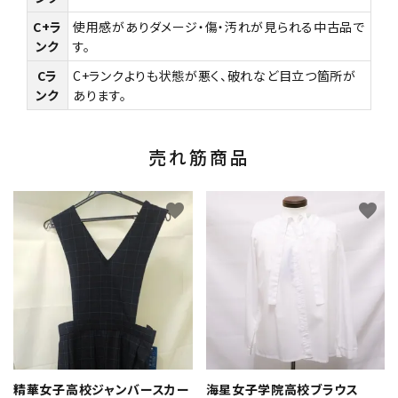
C+ラ
使用感がありダメージ・傷・汚れが見られる中古品で
ンク
す。
Cラ
C+ランクよりも状態が悪く、破れなど目立つ箇所が
ンク
あります。
売れ筋商品
favorite
favorite
精華女子高校ジャンバースカー
海星女子学院高校ブラウス