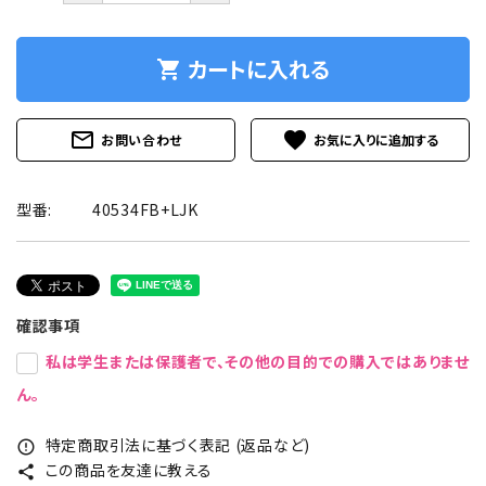
カートに入れる
shopping_cart
mail_outline
favorite
お問い合わせ
型番:
40534FB+LJK
確認事項
私は学生または保護者で、その他の目的での購入ではありませ
ん。
特定商取引法に基づく表記 (返品など)
error_outline
この商品を友達に教える
share