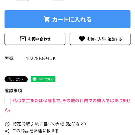
カートに入れる
shopping_cart
mail_outline
favorite
お問い合わせ
型番:
40228BB+LJK
確認事項
私は学生または保護者で、その他の目的での購入ではありませ
ん。
特定商取引法に基づく表記 (返品など)
error_outline
この商品を友達に教える
share