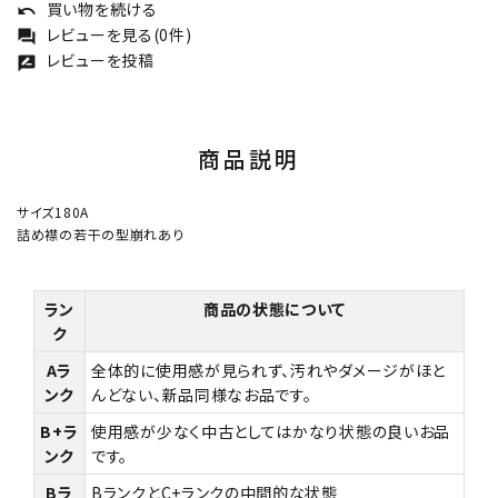
買い物を続ける
undo
レビューを見る(0件)
forum
レビューを投稿
rate_review
商品説明
サイズ180A
詰め襟の若干の型崩れあり
ラン
商品の状態について
ク
Aラ
全体的に使用感が見られず、汚れやダメージがほと
ンク
んどない、新品同様なお品です。
B+ラ
使用感が少なく中古としてはかなり状態の良いお品
ンク
です。
Bラ
BランクとC+ランクの中間的な状態