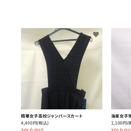
favorite
精華女子高校ジャンバースカート
海星女子
4,400円(税込)
1,100円(
SOLD OUT
SOLD OU