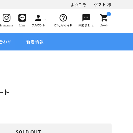
ようこそ
ゲスト
様
0
person
help_outline
sms
shopping_cart
アカウント
ご利用ガイド
お問合わせ
カート
instagram
Line
合わせ
新着情報
ート
SOLD OUT