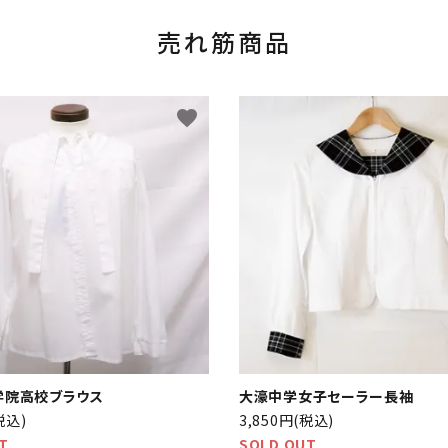
売れ筋商品
favorite
学院高校ブラウス
大濠中学女子セーラー長袖
税込)
3,850円(税込)
T
SOLD OUT