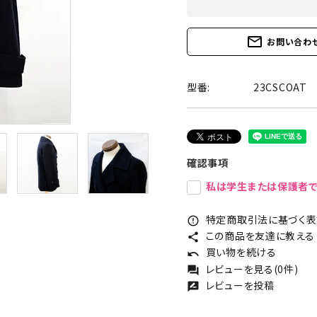
mail_outline
お問い合わ
型番:
23CSCOAT
確認事項
私は学生または保護者で
特定商取引法に基づく表記
error_outline
この商品を友達に教える
share
買い物を続ける
undo
レビューを見る(0件)
forum
レビューを投稿
rate_review