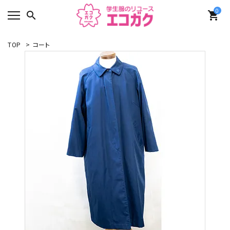
0
search
shopping_cart
TOP
>
コート