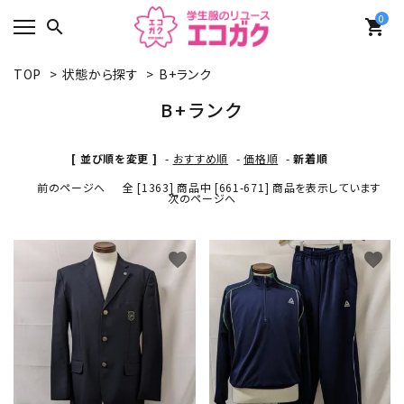
0
search
shopping_cart
TOP
>
状態から探す
>
B+ランク
B+ランク
[ 並び順を変更 ]
-
おすすめ順
-
価格順
-
新着順
前のページへ
全 [1363] 商品中 [661-671] 商品を表示しています
次のページへ
favorite
favorite