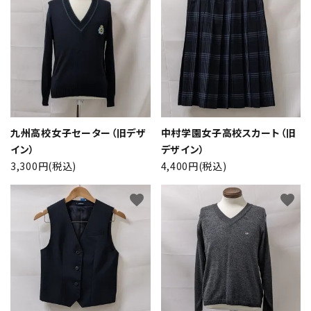
九州高校女子セーター（旧デザ
中村学園女子高校スカート（旧
close
イン）
デザイン）
3,300円(税込)
4,400円(税込)
キーワード
favorite
favorite
カテゴリー