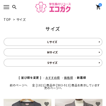
0
search
shopping_cart
TOP
>
サイズ
サイズ
Lサイズ
Mサイズ
Sサイズ
[ 並び順を変更 ]
-
おすすめ順
-
価格順
-
新着順
前のページへ
全 [1821] 商品中 [903-913] 商品を表示しています
次のページへ
favorite
favorite