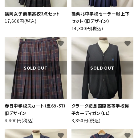
福岡女子商業高校3点セット
篠栗北中学校セーラー服上下
17,600円(税込)
セット（旧デザイン）
14,300円(税込)
favorite
favorite
SOLD OUT
SOLD OUT
close
春日中学校スカート（夏69-57）
クラーク記念国際高等学校男
旧デザイン
子カーディガン（LL）
キーワード
4,400円(税込)
3,850円(税込)
favorite
favorite
カテゴリー