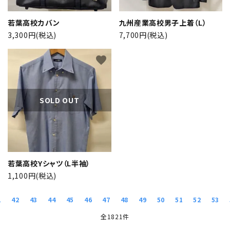
若葉高校カバン
九州産業高校男子上着（L）
3,300円(税込)
7,700円(税込)
favorite
SOLD OUT
若葉高校Yシャツ（L半袖）
1,100円(税込)
1
42
43
44
45
46
47
48
49
50
51
52
53
全1821件