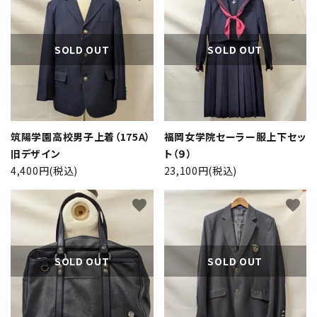
SOLD OUT
SOLD OUT
検索する
筑陽学園高校男子上着（175A）
福岡女学院セーラー服上下セッ
旧デザイン
ト（９）
4,400円(税込)
23,100円(税込)
favorite
favorite
SOLD OUT
SOLD OUT