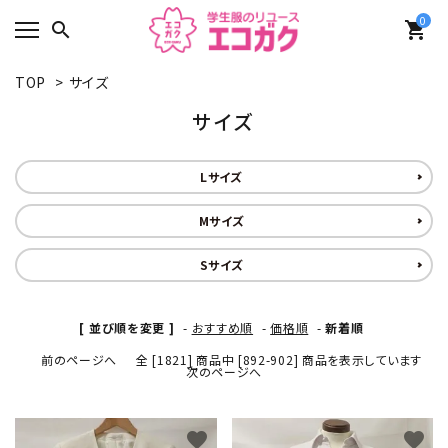
0
search
shopping_cart
TOP
>
サイズ
サイズ
Lサイズ
Mサイズ
Sサイズ
[ 並び順を変更 ]
-
おすすめ順
-
価格順
-
新着順
前のページへ
全 [1821] 商品中 [892-902] 商品を表示しています
次のページへ
favorite
favorite