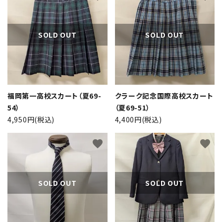
カテゴリー
SOLD OUT
SOLD OUT
検索する
福岡第一高校スカート（夏69-
クラーク記念国際高校スカート
54）
（夏69-51）
4,950円(税込)
4,400円(税込)
favorite
favorite
SOLD OUT
SOLD OUT