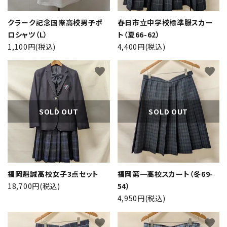
クラーク記念国際高校男子ポ
春日市立中学校標準服スカー
ロシャツ（L）
ト（夏66-62）
1,100円(税込)
4,400円(税込)
favorite
favorite
SOLD OUT
SOLD OUT
close
福岡魁誠高校女子3点セット
福岡第一高校スカート（冬69-
18,700円(税込)
54）
4,950円(税込)
キーワード
favorite
favorite