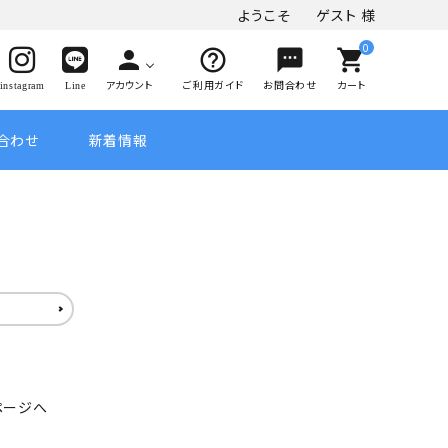
ようこそ
ゲスト
様
0
person
help_outline
sms
shopping_cart
アカウント
ご利用ガイド
お問合わせ
カート
instagram
Line
合わせ
新着情報
ページへ