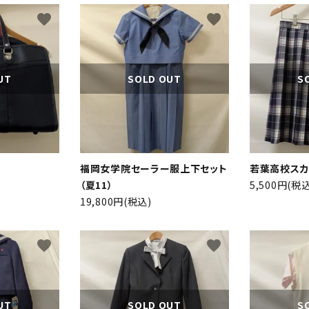
favorite
favorite
UT
SOLD OUT
S
福岡女学院セーラー服上下セット
若葉高校スカー
（夏11）
5,500円(税込
ード
19,800円(税込)
favorite
favorite
リー
UT
SOLD OUT
S