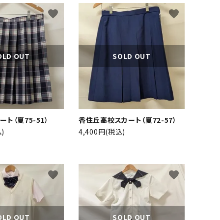
favorite
favorite
OLD OUT
SOLD OUT
close
ト（夏75-51）
香住丘高校スカート（夏72-57）
)
4,400円(税込)
favorite
favorite
OLD OUT
SOLD OUT