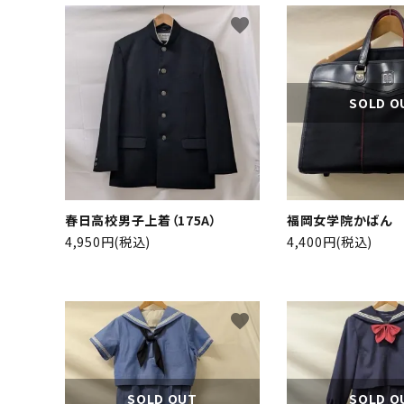
favorite
SOLD O
春日高校男子上着（175A）
福岡女学院かばん
4,950円(税込)
4,400円(税込)
キーワ
favorite
カテゴ
SOLD OUT
SOLD O