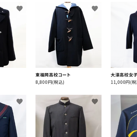
favorite
favorite
東福岡高校コート
大濠高校女子
ード
8,800円(税込)
11,000円(税
favorite
favorite
リー
検索する