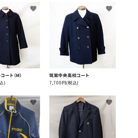
favorite
favorite
close
コート（M）
筑紫中央高校コート
込)
7,700円(税込)
favorite
favorite