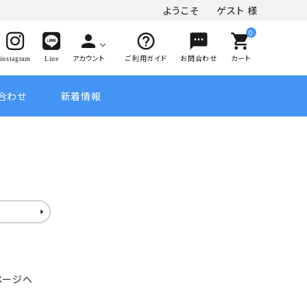
ようこそ
ゲスト
様
0
person
help_outline
sms
shopping_cart
アカウント
ご利用ガイド
お問合わせ
カート
instagram
Line
合わせ
新着情報
ページへ