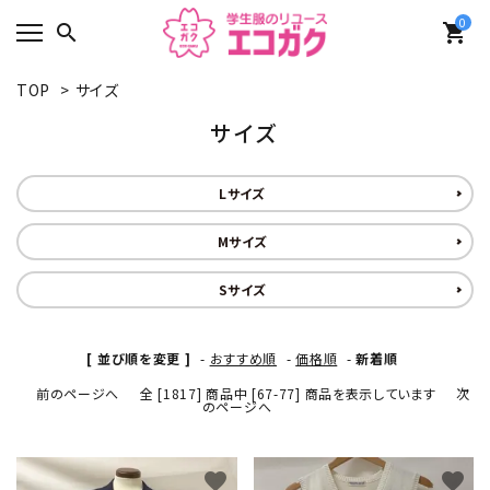
0
search
shopping_cart
TOP
>
サイズ
サイズ
Lサイズ
Mサイズ
Sサイズ
[ 並び順を変更 ]
-
おすすめ順
-
価格順
-
新着順
前のページへ
全 [1817] 商品中 [67-77] 商品を表示しています
次
のページへ
favorite
favorite