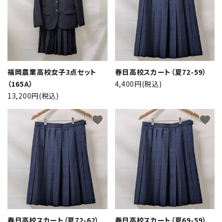
検索する
福岡農業高校女子3点セット
春日高校スカート（夏72-59）
（165A）
4,400円(税込)
13,200円(税込)
favorite
favorite
春日高校スカート（夏72-62）
春日高校スカート（夏69-59）