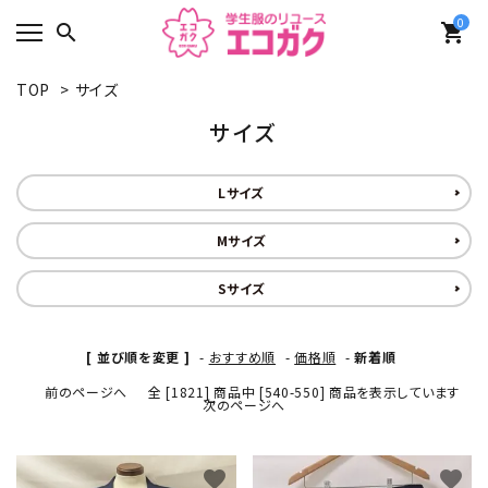
0
search
shopping_cart
TOP
>
サイズ
サイズ
Lサイズ
Mサイズ
Sサイズ
[ 並び順を変更 ]
-
おすすめ順
-
価格順
-
新着順
前のページへ
全 [1821] 商品中 [540-550] 商品を表示しています
次のページへ
favorite
favorite