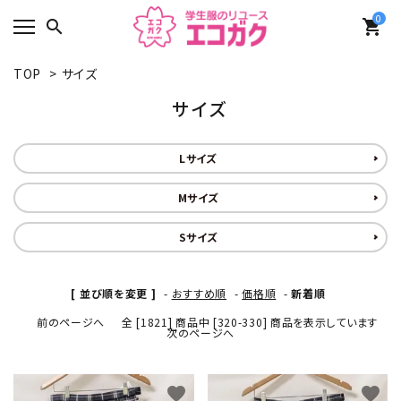
0
search
shopping_cart
TOP
>
サイズ
サイズ
Lサイズ
Mサイズ
Sサイズ
[ 並び順を変更 ]
-
おすすめ順
-
価格順
-
新着順
前のページへ
全 [1821] 商品中 [320-330] 商品を表示しています
次のページへ
favorite
favorite