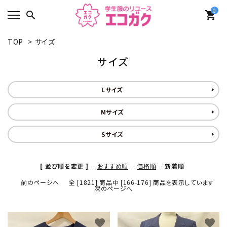
0
search
shopping_cart
TOP
>
サイズ
サイズ
Lサイズ
Mサイズ
Sサイズ
[ 並び順を変更 ]
-
おすすめ順
-
価格順
-
新着順
前のページへ
全 [1821] 商品中 [166-176] 商品を表示しています
次のページへ
favorite
favorite