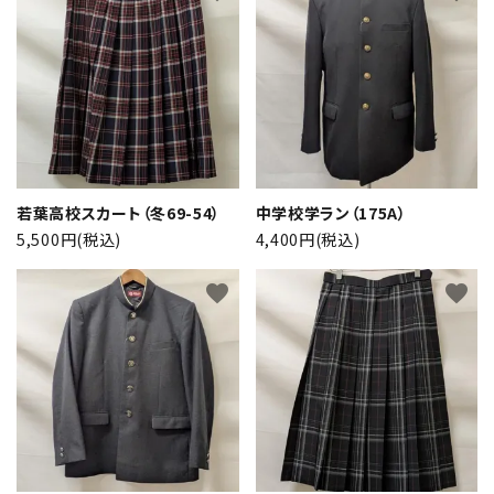
検索する
若葉高校スカート（冬69-54）
中学校学ラン（175A）
5,500円(税込)
4,400円(税込)
favorite
favorite