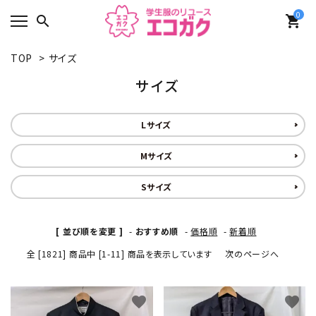
0
search
shopping_cart
TOP
>
サイズ
サイズ
Lサイズ
Mサイズ
Sサイズ
[ 並び順を変更 ]
-
おすすめ順
-
価格順
-
新着順
全 [1821] 商品中 [1-11] 商品を表示しています
次のページへ
favorite
favorite