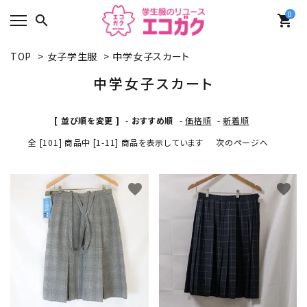
0
search
shopping_cart
TOP
>
女子学生服
>
中学女子スカート
中学女子スカート
[ 並び順を変更 ]
-
おすすめ順
-
価格順
-
新着順
全 [101] 商品中 [1-11] 商品を表示しています
次のページへ
favorite
favorite