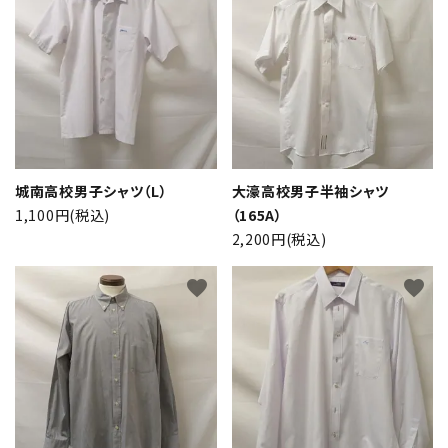
城南高校男子シャツ（L）
大濠高校男子半袖シャツ
close
1,100円(税込)
（165A）
2,200円(税込)
キーワード
favorite
favorite
カテゴリー