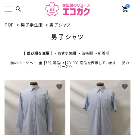
0
search
shopping_cart
TOP
>
男子学生服
>
男子シャツ
男子シャツ
[ 並び順を変更 ]
-
おすすめ順
-
価格順
-
新着順
前のページへ
全 [79] 商品中 [23-33] 商品を表示しています
次の
ページへ
favorite
favorite