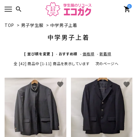
0
search
shopping_cart
TOP
>
男子学生服
>
中学男子上着
中学男子上着
[ 並び順を変更 ]
-
おすすめ順
-
価格順
-
新着順
全 [42] 商品中 [1-11] 商品を表示しています
次のページへ
favorite
favorite